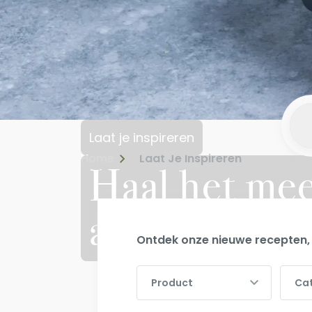
Laat je inspireren
Home
Laat Je Inspireren
Haal het mee
assortiment
Ontdek onze nieuwe recepten, 
Product
Categ
Product
Ca