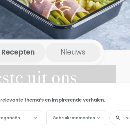
Recepten
Nieuws
ste uit ons
relevante thema’s en inspirerende verhalen.
orieën
Gebruiksmomenten
Fulltext
tegorieën
Gebruiksmomenten
search