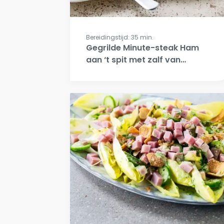
Bereidingstijd: 35 min.
Gegrilde Minute-steak Ham
aan ‘t spit met zalf van
pastinaak en
perterseliewortel