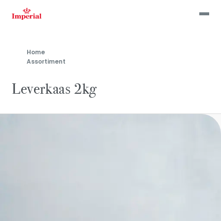
Skip
to
main
content
Home
Assortiment
Leverkaas 2kg