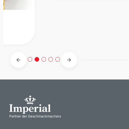
Imperial
Pyramido Hähnchenbrustpastete
Provenzal
Partner der Geschmackmachers