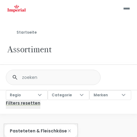
Skip
to
main
content
Startseite
Assortiment
Fulltext
search
Regio
Categorie
Merken
Regio
Categorie
Merken
Pasteteten & Fleischkäse