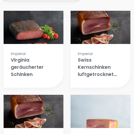
Imperial
Imperial
Virginia
Swiss
geräucherter
Kernschinken
Schinken
luftgetrocknet
mit schwarte
(Cobourg)