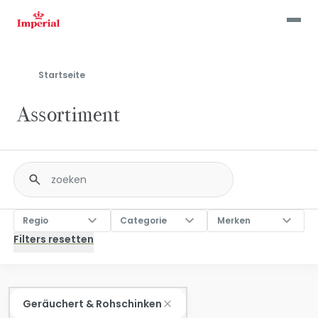
Skip
to
main
content
Startseite
Assortiment
Fulltext
search
Regio
Categorie
Merken
Regio
Categorie
Merken
Geräuchert & Rohschinken