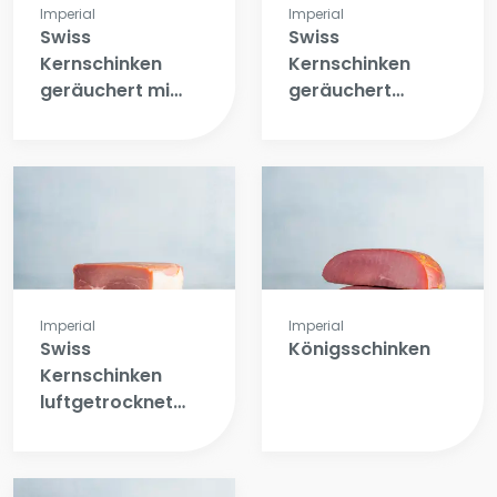
Imperial
Imperial
Swiss
Swiss
Kernschinken
Kernschinken
geräuchert mit
geräuchert
schwarte
ohne schwarte
(Cobourg)
(Cobourg)
Imperial
Imperial
Swiss
Königsschinken
Kernschinken
luftgetrocknet
ohne schwarte
(Cobourg)