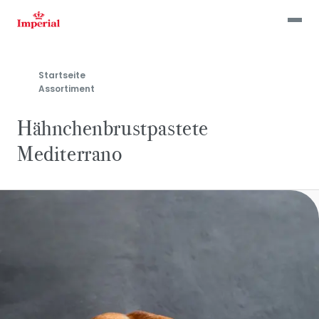
Skip
to
main
content
Startseite
Assortiment
Hähnchenbrustpastete
Mediterrano