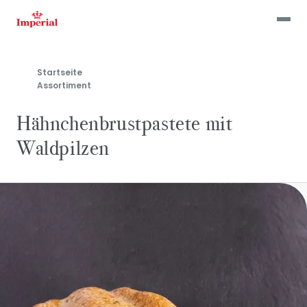
Skip
to
main
content
Startseite
Assortiment
Hähnchenbrustpastete mit
Waldpilzen