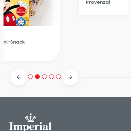
Imperial
Pyramido Hähnchenbrustpastete
Provenzal