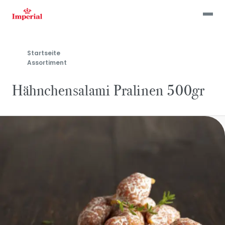
Skip
to
main
content
Startseite
Assortiment
Hähnchensalami Pralinen 500gr