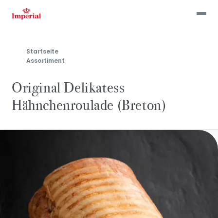
Skip
to
main
content
Startseite
Assortiment
Original Delikatess
Hähnchenroulade (Breton)