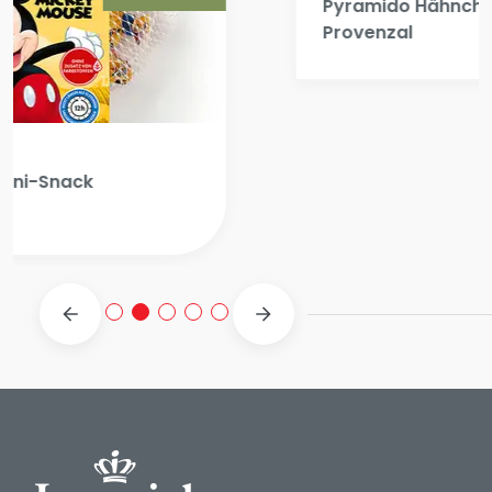
Imperial
Pyramido Hähnchenbrustpastete
Provenzal