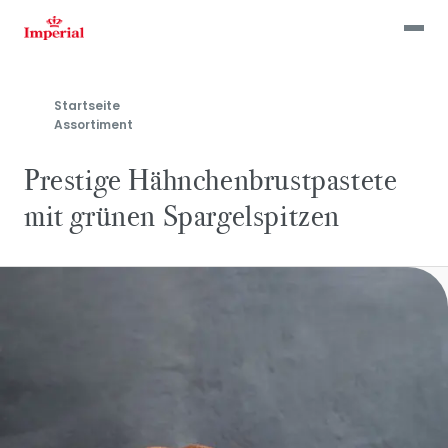
Skip
to
main
content
Startseite
Assortiment
Prestige Hähnchenbrustpastete
mit grünen Spargelspitzen