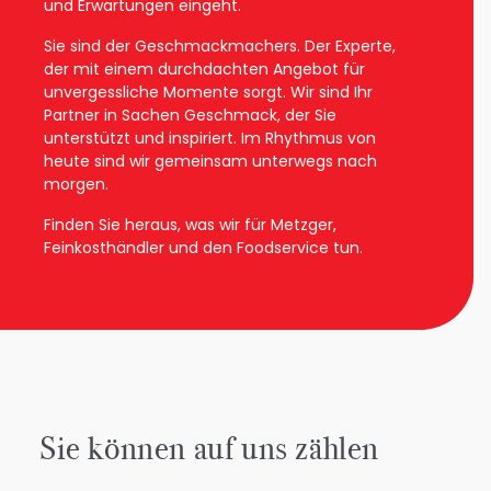
und Erwartungen eingeht.
Sie sind der Geschmackmachers. Der Experte,
der mit einem durchdachten Angebot für
unvergessliche Momente sorgt. Wir sind Ihr
Partner in Sachen Geschmack, der Sie
unterstützt und inspiriert. Im Rhythmus von
heute sind wir gemeinsam unterwegs nach
morgen.
Finden Sie heraus, was wir für Metzger,
Feinkosthändler und den Foodservice tun.
Sie können auf uns zählen