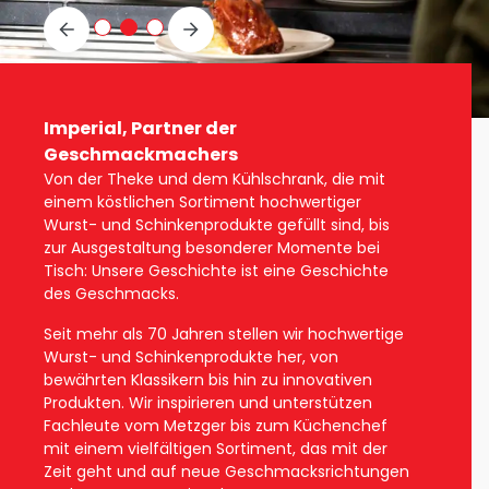
Imperial, Partner der
Hochwertige
Hochwertige
Hochwertige
Geschmackmachers
Von der Theke und dem Kühlschrank, die mit
Wurst- und
Wurst- und
Wurst- und
einem köstlichen Sortiment hochwertiger
Wurst- und Schinkenprodukte gefüllt sind, bis
Schinken produkte
Schinken produkte
Schinken produkte
zur Ausgestaltung besonderer Momente bei
Tisch: Unsere Geschichte ist eine Geschichte
und ein
und ein
und ein
des Geschmacks.
individueller Ansatz
individueller Ansatz
individueller Ansatz
Seit mehr als 70 Jahren stellen wir hochwertige
Wurst- und Schinkenprodukte her, von
bewährten Klassikern bis hin zu innovativen
Produkten. Wir inspirieren und unterstützen
Fachleute vom Metzger bis zum Küchenchef
mit einem vielfältigen Sortiment, das mit der
Zeit geht und auf neue Geschmacksrichtungen