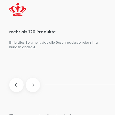
mehr als 120 Produkte
98,
Ein breites Sortiment, das alle Geschmacksvorlieben Ihrer
Ein 
Kunden abdeckt.
Kund
aufs
glei