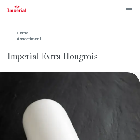
Skip
to
main
content
Home
Assortiment
Imperial Extra Hongrois