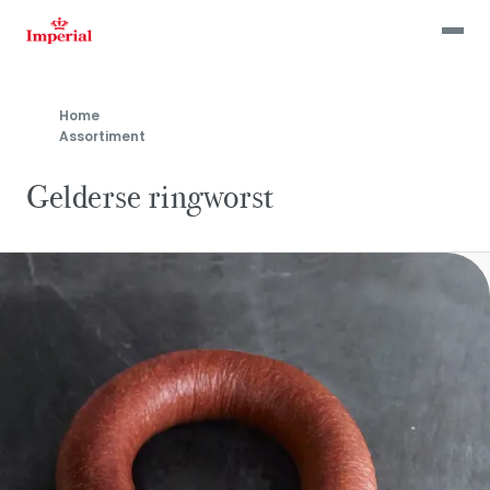
Skip
to
main
content
Home
Assortiment
Gelderse ringworst