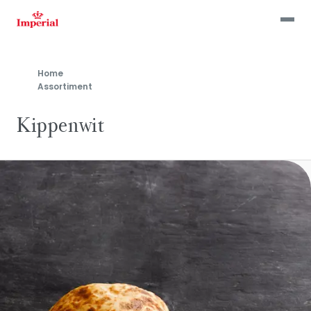
Skip
to
main
content
Home
Assortiment
Kippenwit