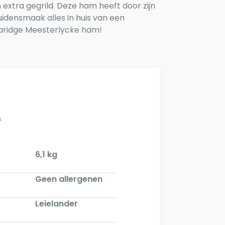
 extra gegrild. Deze ham heeft door zijn
idensmaak alles in huis van een
aridge Meesterlycke ham!
s
6,1 kg
Geen allergenen
Leielander