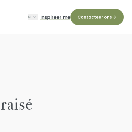
Inspireer me
Contacteer ons
NL
raisé