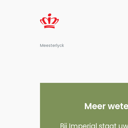
Meesterlyck
Meer wete
Bij Imperial staat u