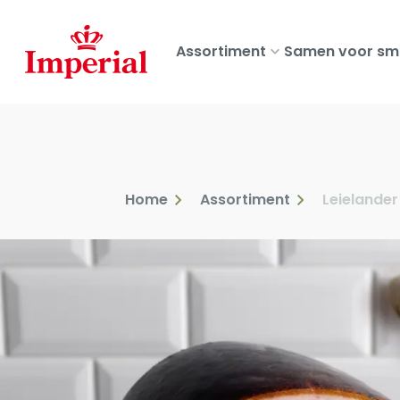
Skip
to
Assortiment
Samen voor sm
main
content
Home
Assortiment
Leielander