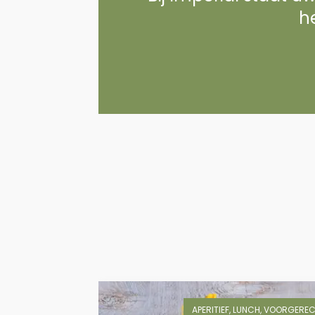
he
APERITIEF, LUNCH, VOORGERE