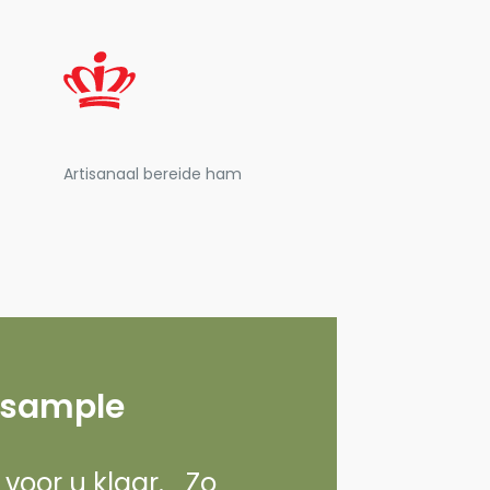
Artisanaal bereide ham
 sample
d voor u klaar. Zo