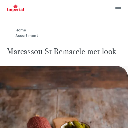
Skip
to
main
content
Home
Assortiment
Marcassou St Remarcle met look