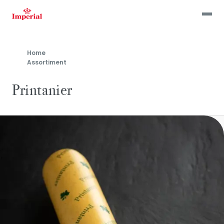
Skip
to
main
content
Home
Assortiment
Printanier