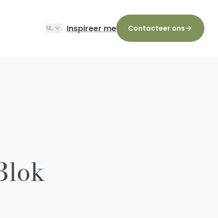
Inspireer me
Contacteer ons
NL
Blok