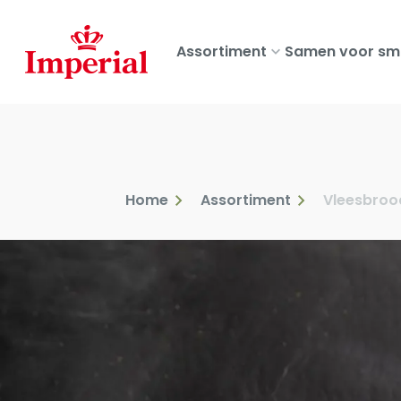
Skip
to
Assortiment
Samen voor sm
main
content
Home
Assortiment
Vleesbroo