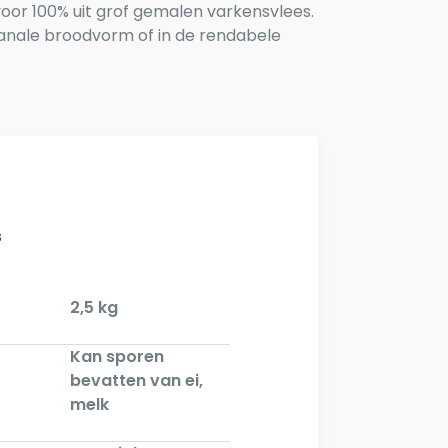
voor 100% uit grof gemalen varkensvlees.
isanale broodvorm of in de rendabele
s
2,5 kg
Kan sporen
bevatten van ei,
melk