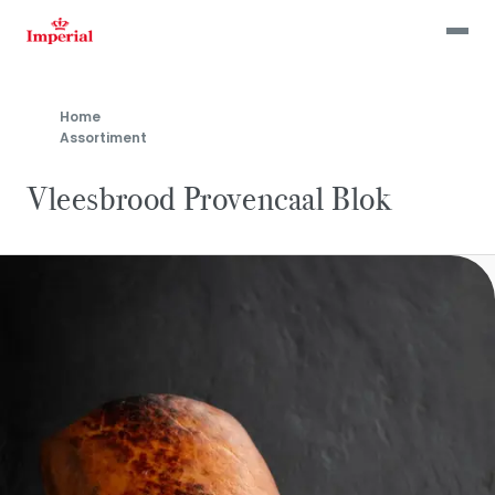
Skip
to
main
content
Home
Assortiment
Vleesbrood Provencaal Blok