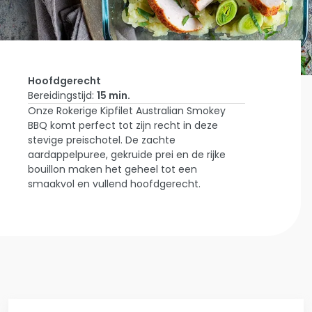
Hoofdgerecht
Bereidingstijd:
15 min.
Onze Rokerige Kipfilet Australian Smokey
Home
BBQ komt perfect tot zijn recht in deze
Laat Je
stevige preischotel. De zachte
Inspireren
Kipfilet
aardappelpuree, gekruide prei en de rijke
Australian
bouillon maken het geheel tot een
Smokey
smaakvol en vullend hoofdgerecht.
BBQ Met
Preischotel