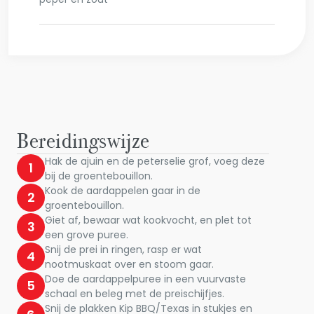
Bereidingswijze
Hak de ajuin en de peterselie grof, voeg deze
1
bij de groentebouillon.
Kook de aardappelen gaar in de
2
groentebouillon.
Giet af, bewaar wat kookvocht, en plet tot
3
een grove puree.
Snij de prei in ringen, rasp er wat
4
nootmuskaat over en stoom gaar.
Doe de aardappelpuree in een vuurvaste
5
schaal en beleg met de preischijfjes.
Snij de plakken Kip BBQ/Texas in stukjes en