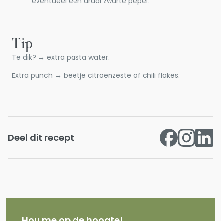
eventueel een draai zwarte peper.
Tip
Te dik? → extra pasta water.
Extra punch → beetje citroenzeste of chili flakes.
Deel dit recept
Hou me op de hoogte!