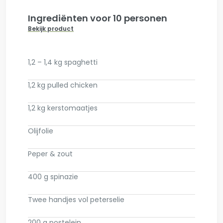
Ingrediënten voor 10 personen
Bekijk product
1,2 – 1,4 kg spaghetti
1,2 kg pulled chicken
1,2 kg kerstomaatjes
Olijfolie
Peper & zout
400 g spinazie
Twee handjes vol peterselie
200 g postelein