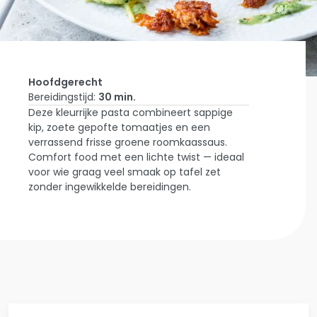
Hoofdgerecht
Bereidingstijd:
30 min.
Deze kleurrijke pasta combineert sappige
Home
kip, zoete gepofte tomaatjes en een
Laat Je
verrassend frisse groene roomkaassaus.
Inspireren
Pulled
Comfort food met een lichte twist — ideaal
Chicken,
voor wie graag veel smaak op tafel zet
Gepofte
zonder ingewikkelde bereidingen.
Tomaat &
Groene
Roomkaas-
spaghetti