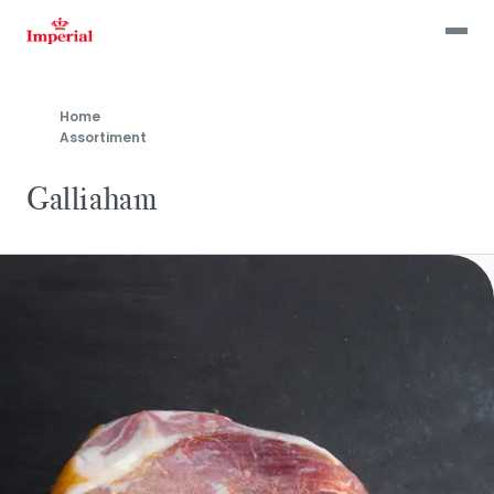
Skip
to
main
content
Home
Assortiment
Galliaham