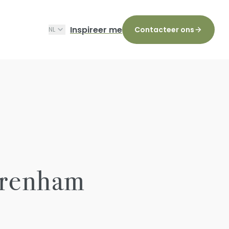
Inspireer me
Contacteer ons
NL
erenham