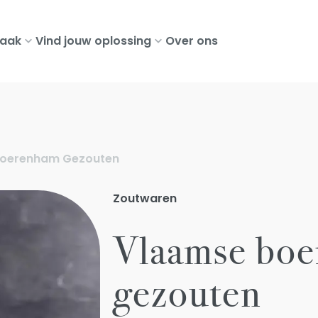
aak
Vind jouw oplossing
Over ons
Boerenham Gezouten
Zoutwaren
Vlaamse bo
gezouten