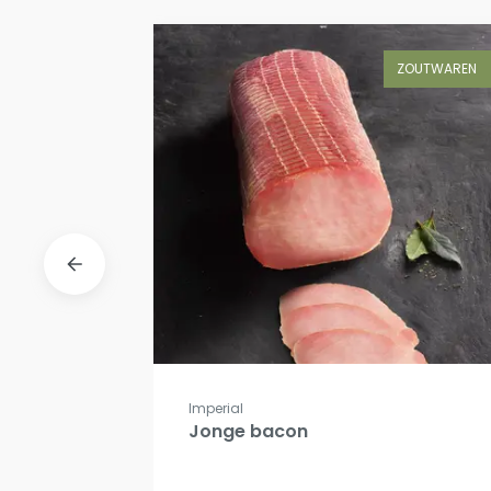
ZOUTWAREN
ZOUTWAREN
Imperial
erd
Jonge bacon