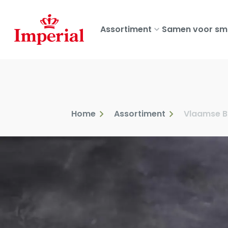
Skip
to
Assortiment
Samen voor sm
main
content
Home
Assortiment
Vlaamse 