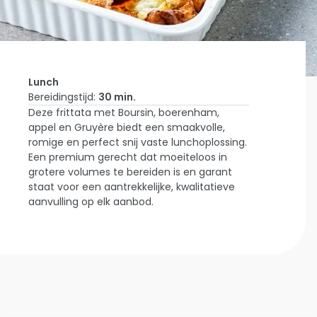
Lunch
Bereidingstijd:
30 min.
Deze frittata met Boursin, boerenham,
Home
appel en Gruyère biedt een smaakvolle,
Laat Je
romige en perfect snij vaste lunchoplossing.
Inspireren
Boursin &
Een premium gerecht dat moeiteloos in
Boerenham
grotere volumes te bereiden is en garant
Frittata
staat voor een aantrekkelijke, kwalitatieve
Met Appel
aanvulling op elk aanbod.