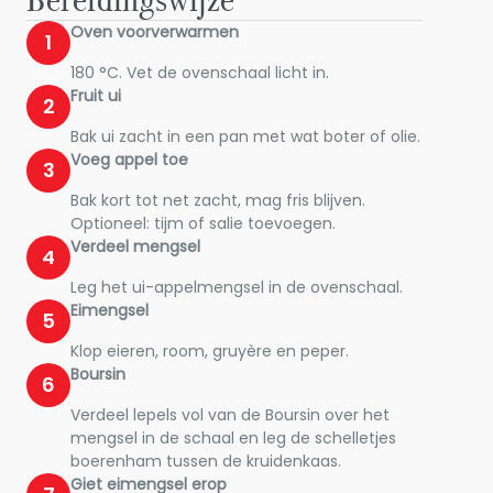
Bereidingswijze
Oven voorverwarmen
1
180 °C. Vet de ovenschaal licht in.
Fruit ui
2
Bak ui zacht in een pan met wat boter of olie.
Voeg appel toe
3
Bak kort tot net zacht, mag fris blijven.
Optioneel: tijm of salie toevoegen.
Verdeel mengsel
4
Leg het ui-appelmengsel in de ovenschaal.
Eimengsel
5
Klop eieren, room, gruyère en peper.
Boursin
6
Verdeel lepels vol van de Boursin over het
mengsel in de schaal en leg de schelletjes
boerenham tussen de kruidenkaas.
Giet eimengsel erop