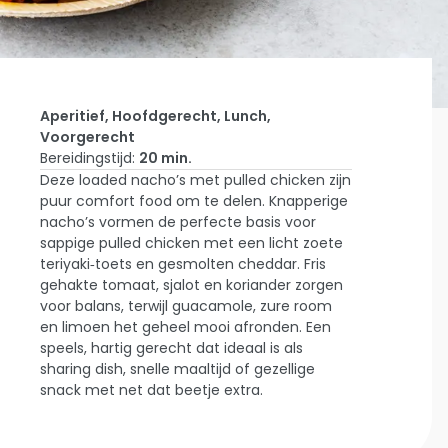
Aperitief, Hoofdgerecht, Lunch,
Voorgerecht
Bereidingstijd:
20 min.
Home
Deze loaded nacho’s met pulled chicken zijn
Laat Je
puur comfort food om te delen. Knapperige
Inspireren
Loaded
nacho’s vormen de perfecte basis voor
Nachos
sappige pulled chicken met een licht zoete
Met
teriyaki‑toets en gesmolten cheddar. Fris
Pulled
gehakte tomaat, sjalot en koriander zorgen
Chicken
voor balans, terwijl guacamole, zure room
en limoen het geheel mooi afronden. Een
speels, hartig gerecht dat ideaal is als
sharing dish, snelle maaltijd of gezellige
snack met net dat beetje extra.