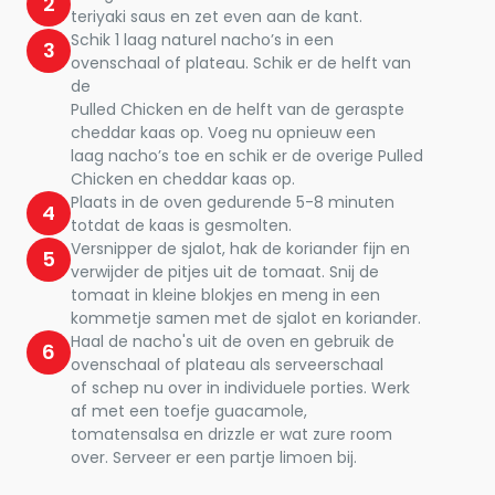
2
teriyaki saus en zet even aan de kant.
Schik 1 laag naturel nacho’s in een
3
ovenschaal of plateau. Schik er de helft van
de
Pulled Chicken en de helft van de geraspte
cheddar kaas op. Voeg nu opnieuw een
laag nacho’s toe en schik er de overige Pulled
Chicken en cheddar kaas op.
Plaats in de oven gedurende 5-8 minuten
4
totdat de kaas is gesmolten.
Versnipper de sjalot, hak de koriander fijn en
5
verwijder de pitjes uit de tomaat. Snij de
tomaat in kleine blokjes en meng in een
kommetje samen met de sjalot en koriander.
Haal de nacho's uit de oven en gebruik de
6
ovenschaal of plateau als serveerschaal
of schep nu over in individuele porties. Werk
af met een toefje guacamole,
tomatensalsa en drizzle er wat zure room
over. Serveer er een partje limoen bij.