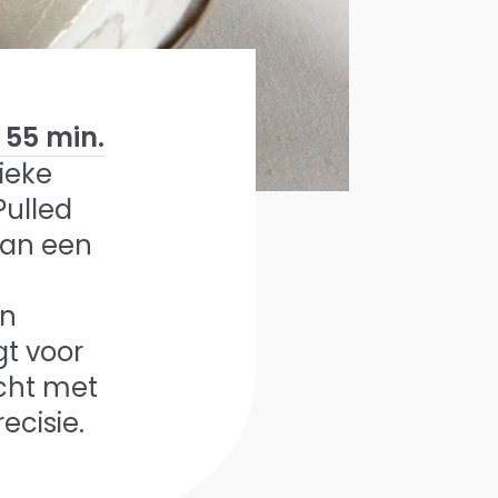
55 min.
sieke
Pulled
van een
en
gt voor
cht met
ecisie.