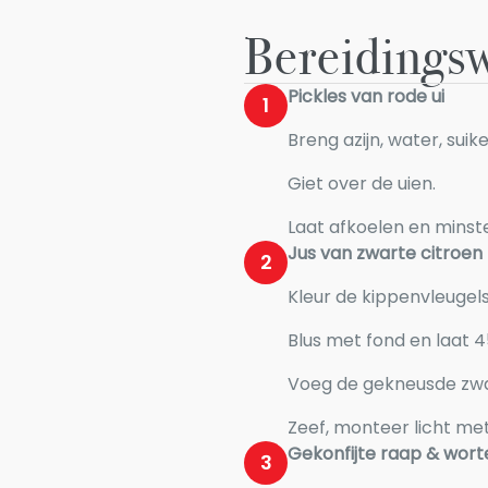
Bereidingsw
Pickles van rode ui
1
Breng azijn, water, suik
Giet over de uien.
Laat afkoelen en minste
Jus van zwarte citroen
2
Kleur de kippenvleugels
Blus met fond en laat 
Voeg de gekneusde zwart
Zeef, monteer licht me
Gekonfijte raap & wort
3