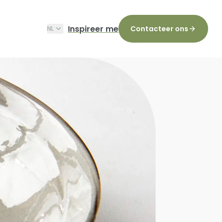
Inspireer me
Contacteer ons
NL