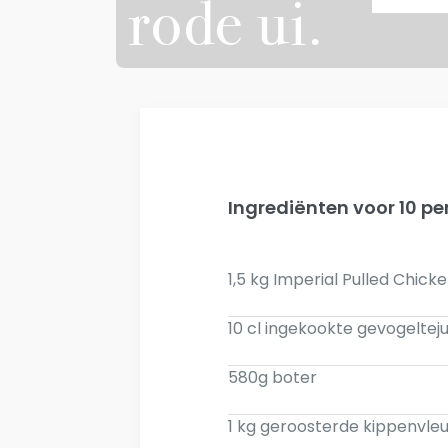
rode ui.
Ingrediënten voor 10 p
1,5 kg Imperial Pulled Chick
10 cl ingekookte gevogeltej
580g boter
1 kg geroosterde kippenvle