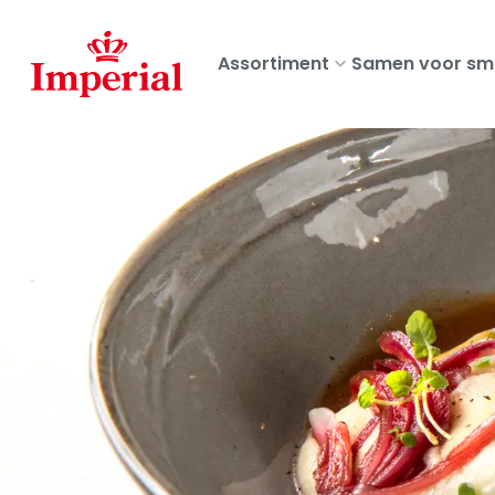
Skip
to
Assortiment
Samen voor sm
main
content