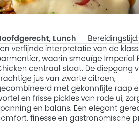
Hoofdgerecht, Lunch
Bereidingstijd:
en verfijnde interpretatie van de klas
parmentier, waarin smeuïge Imperial 
an Imperial
Chicken centraal staat. De diepgang 
Imperial Pulled Chicken Met Jus Van Zwarte
rachtige jus van zwarte citroen,
jte Raap en Wortel, Pickles Van Rode Ui.
en met jus van
gecombineerd met gekonnfijte raap 
ortel en frisse pickles van rode ui, zor
en, gekonfijte
spanning en balans. Een elegant gere
comfort, finesse en gastronomische pr
l, pickles van