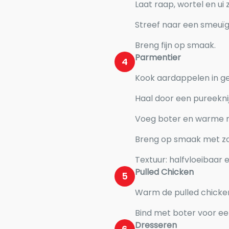
Laat raap, wortel en ui 
Streef naar een smeuïge
Breng fijn op smaak.
Parmentier
4
Kook aardappelen in g
Haal door een pureekni
Voeg boter en warme m
Breng op smaak met zo
Textuur: halfvloeibaar 
Pulled Chicken
5
Warm de pulled chicken
Bind met boter voor ee
Dresseren