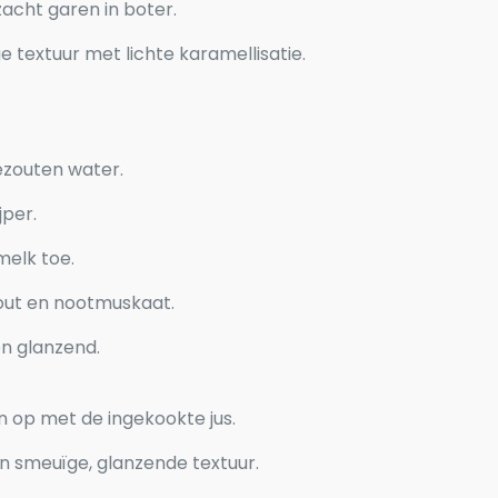
zacht garen in boter.
 textuur met lichte karamellisatie.
ezouten water.
jper.
elk toe.
ut en nootmuskaat.
en glanzend.
 op met de ingekookte jus.
n smeuïge, glanzende textuur.