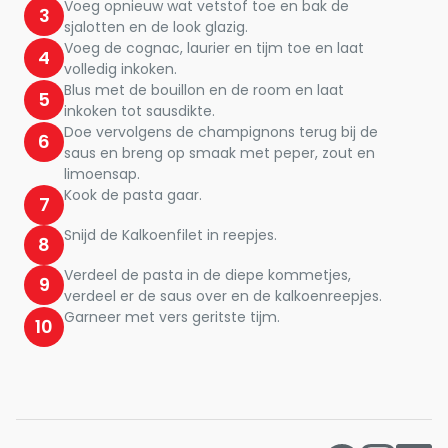
Voeg opnieuw wat vetstof toe en bak de
3
sjalotten en de look glazig.
Voeg de cognac, laurier en tijm toe en laat
4
volledig inkoken.
Blus met de bouillon en de room en laat
5
inkoken tot sausdikte.
Doe vervolgens de champignons terug bij de
6
saus en breng op smaak met peper, zout en
limoensap.
Kook de pasta gaar.
7
Snijd de Kalkoenfilet in reepjes.
8
Verdeel de pasta in de diepe kommetjes,
9
verdeel er de saus over en de kalkoenreepjes.
Garneer met vers geritste tijm.
10