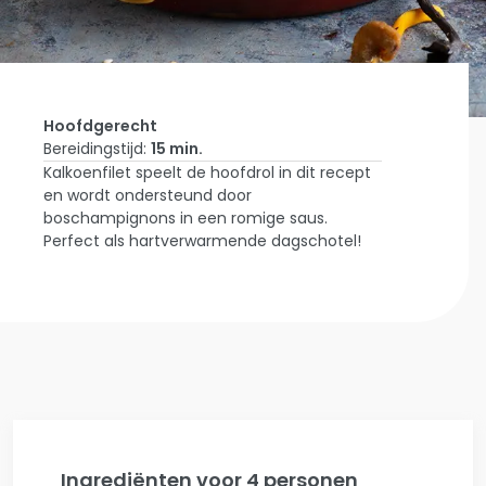
Hoofdgerecht
Bereidingstijd:
15 min.
Kalkoenfilet speelt de hoofdrol in dit recept
Home
en wordt ondersteund door
Laat Je Inspireren
Kalkoenfilet Met
boschampignons in een romige saus.
Boschampignons
Perfect als hartverwarmende dagschotel!
In Pasta
Ingrediënten voor 4 personen