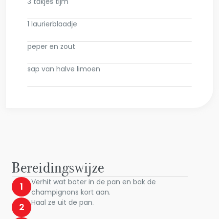
3 takjes tijm
1 laurierblaadje
peper en zout
sap van halve limoen
Bereidingswijze
Verhit wat boter in de pan en bak de
1
champignons kort aan.
Haal ze uit de pan.
2