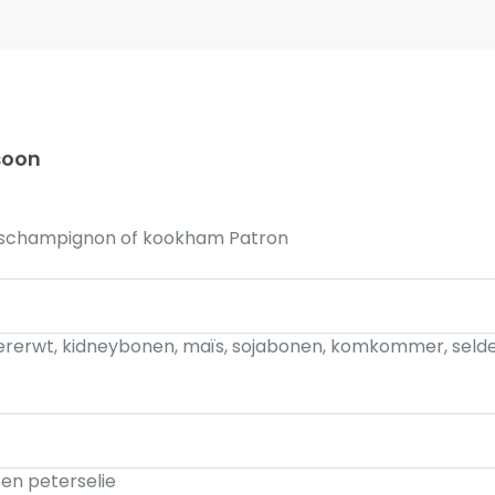
soon
t boschampignon of kookham Patron
ererwt, kidneybonen, maïs, sojabonen, komkommer, selde
k en peterselie