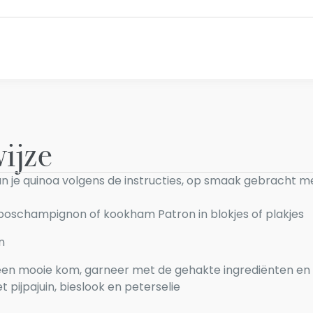
ijze
n je quinoa volgens de instructies, op smaak gebracht m
let boschampignon of kookham Patron in blokjes of plakjes
n
in een mooie kom, garneer met de gehakte ingrediënten 
t pijpajuin, bieslook en peterselie