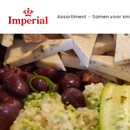
Skip
to
Assortiment
Samen voor sm
main
content