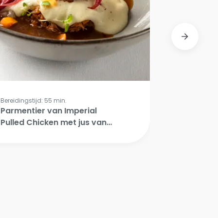
Bereidingstijd: 55 min.
Bereidingstijd
Parmentier van Imperial
Oosterse 
Pulled Chicken met jus van
crunchy k
zwarte citroen, gekonfijte
raap en wortel, pickles van
rode ui.