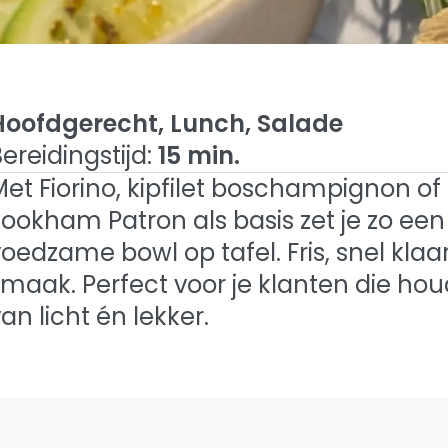
Hoofdgerecht, Lunch, Salade
ereidingstijd:
15 min.
et Fiorino, kipfilet boschampignon of
basis van
kookham Patron als basis zet je zo een
l Op Basis Van Quinoa en Groenten
oedzame bowl op tafel. Fris, snel klaar
roenten
smaak. Perfect voor je klanten die ho
an licht én lekker.