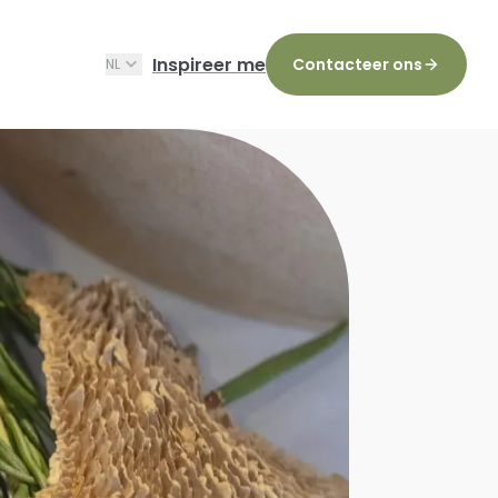
Inspireer me
Contacteer ons
NL