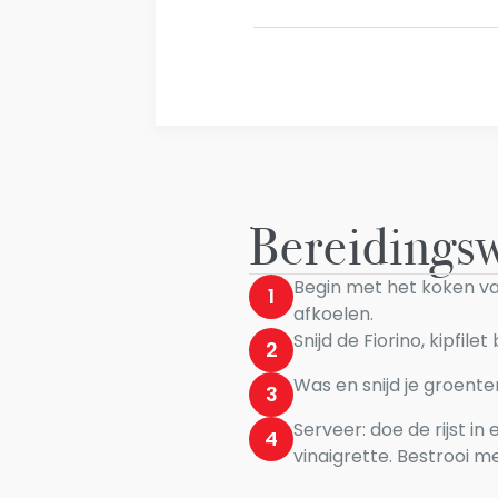
Bereidingsw
Begin met het koken va
1
afkoelen.
Snijd de Fiorino, kipfi
2
Was en snijd je groente
3
Serveer: doe de rijst 
4
vinaigrette. Bestrooi me