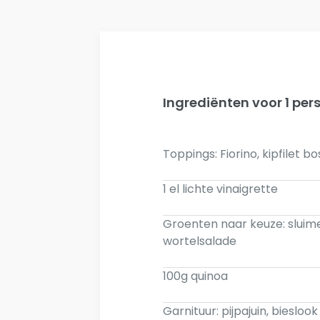
Ingrediënten voor 1 per
Toppings: Fiorino, kipfile
1 el lichte vinaigrette
Groenten naar keuze: sluim
wortelsalade
100g quinoa
Garnituur: pijpajuin, biesloo