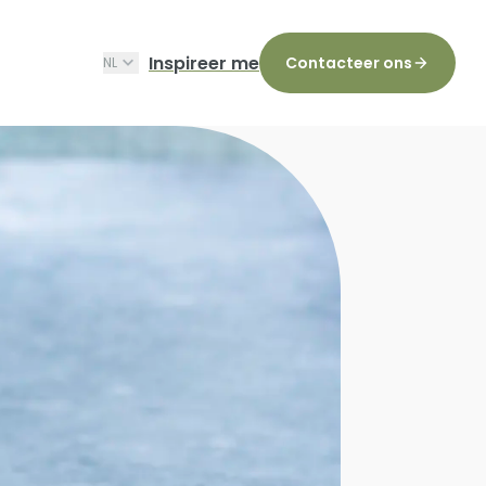
Inspireer me
Contacteer ons
NL