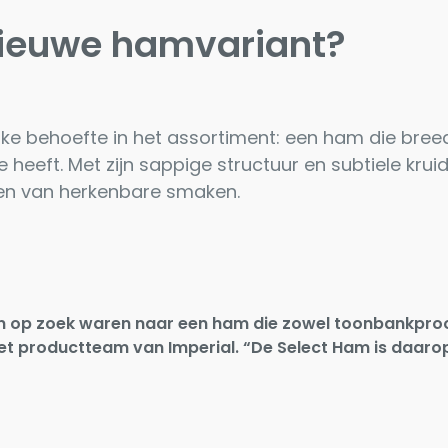
ieuwe hamvariant?
jke behoefte in het assortiment: een ham die breed 
je heeft. Met zijn sappige structuur en subtiele krui
den van herkenbare smaken.
op zoek waren naar een ham die zowel toonbankproof 
het productteam van Imperial. “De Select Ham is daaro