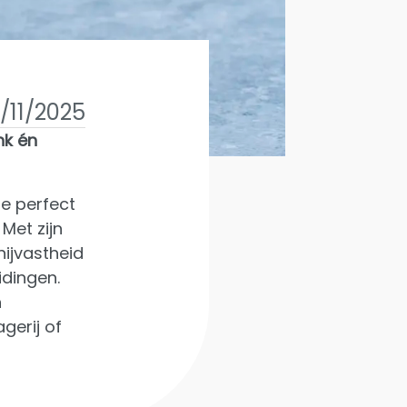
/11/2025
nk én
ie perfect
Met zijn
nijvastheid
idingen.
n
agerij of