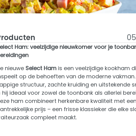
Producten
05
elect Ham: veelzijdige nieuwkomer voor je toonba
ereidingen
e nieuwe
Select Ham
is een veelzijdige kookham d
nspeelt op de behoeften van de moderne vakman. 
appige structuur, zachte kruiding en uitstekende s
s hij ideaal voor zowel de toonbank als allerlei bere
eze ham combineert herkenbare kwaliteit met ee
antrekkelijke prijs – een frisse klassieker die elke sl
raiteurzaak compleet maakt.