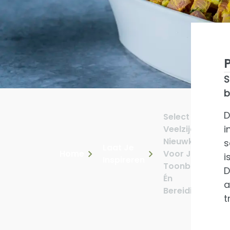
S
b
D
Select Ham:
i
Veelzijdige
Nieuwkomer
s
Laat Je
Home
Voor Je
i
Inspireren
Toonbank
D
Én
a
Bereidingen
t