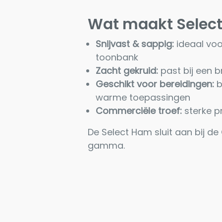
Wat maakt Selec
Snijvast & sappig:
ideaal voo
toonbank
Zacht gekruid:
past bij een b
Geschikt voor bereidingen:
b
warme toepassingen
Commerciële troef:
sterke p
De Select Ham sluit aan bij d
gamma.