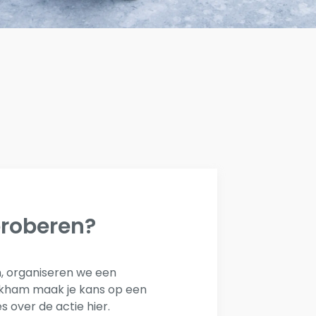
proberen?
n, organiseren we een
ookham maak je kans op een
s over de actie
hier
.