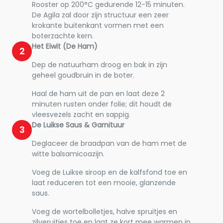
Rooster op 200°C gedurende 12-15 minuten.
De Agila zal door zijn structuur een zeer
krokante buitenkant vormen met een
boterzachte kern.
Het Eiwit (De Ham)
2
Dep de natuurham droog en bak in zijn
geheel goudbruin in de boter.
Haal de ham uit de pan en laat deze 2
minuten rusten onder folie; dit houdt de
vleesvezels zacht en sappig.
De Luikse Saus & Garnituur
3
Deglaceer de braadpan van de ham met de
witte balsamicoazijn.
Voeg de Luikse siroop en de kalfsfond toe en
laat reduceren tot een mooie, glanzende
saus.
Voeg de wortelbolletjes, halve spruitjes en
zilveruitjes toe en laat ze kort mee warmen in