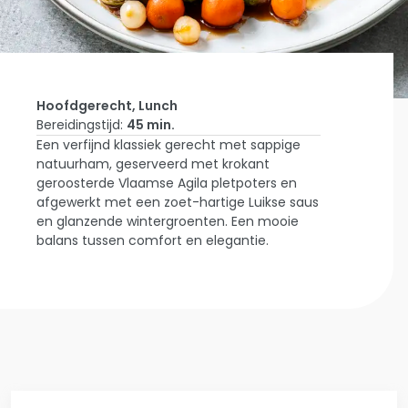
Hoofdgerecht, Lunch
Bereidingstijd:
45 min.
Een verfijnd klassiek gerecht met sappige
Home
natuurham, geserveerd met krokant
Laat Je
geroosterde Vlaamse Agila pletpoters en
Inspireren
Natuurham
afgewerkt met een zoet-hartige Luikse saus
Met Luikse
en glanzende wintergroenten. Een mooie
Saus en
balans tussen comfort en elegantie.
Geroosterde
Vlaamse
Agila
Pletpoters.