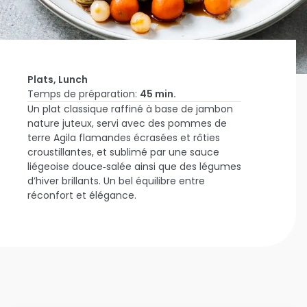
Plats, Lunch
Temps de préparation:
45 min.
Un plat classique raffiné à base de jambon
Accueil
nature juteux, servi avec des pommes de
Inspire-moi
Jambon
terre Agila flamandes écrasées et rôties
Nature,
croustillantes, et sublimé par une sauce
Sauce
liégeoise douce‑salée ainsi que des légumes
Liégeoise
d’hiver brillants. Un bel équilibre entre
et
réconfort et élégance.
Pommes
de Terre
Flamandes
Agila