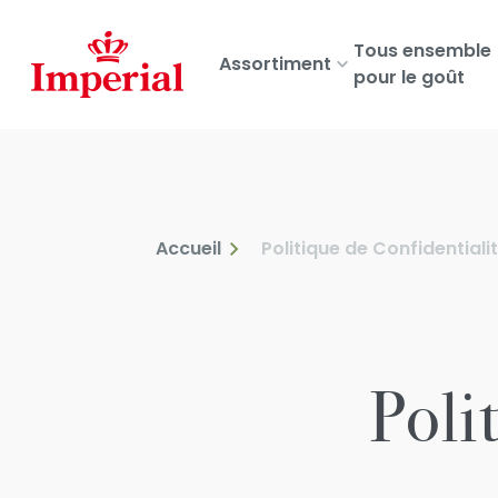
Skip
to
Tous ensemble
Assortiment
main
pour le goût
content
Accueil
Politique de Confidentiali
Poli