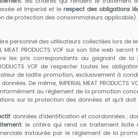
aitement
: les critères qui rendent le traitement l
essée et Imperial et le
respect des obligations lé
n de protection des consommateurs applicable).
re personnel des utilisateurs collectées lors de le
L MEAT PRODUCTS VOF sur son Site web seront tra
tre les prix correspondants au gagnant de la
ODUCTS VOF de respecter toutes les obligations 
ateur de ladite promotion, exclusivement à conditi
es données. De même, IMPERIAL MEAT PRODUCTS VOF
onformément au règlement de la promotion concern
ations sur la protection des données et qu’il doi
ctif
: données d’identification et coordonnées ; d
aitement
: le critère qui rend ce traitement licit
merciale instaurée par le règlement de la promoti