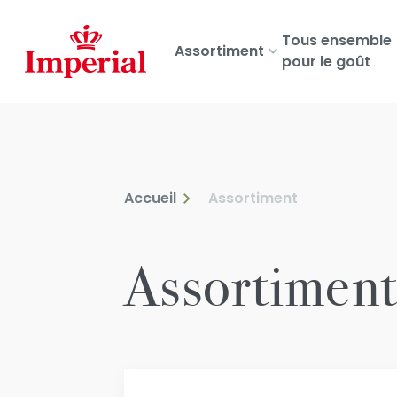
Skip
to
Tous ensemble
Assortiment
main
pour le goût
content
Accueil
Assortiment
Assortimen