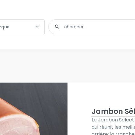
ue
Fulltext
rque
search
Jambon Sél
Le Jambon Sélect 
qui réunit les mei
arrière: la tranche