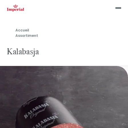
Skip
to
main
content
Accueil
Assortiment
Kalabasja