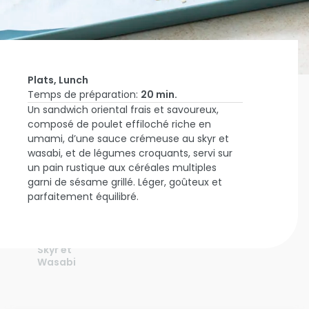
Plats, Lunch
Temps de préparation:
20 min.
Un sandwich oriental frais et savoureux,
Accueil
composé de poulet effiloché riche en
Inspire-
umami, d’une sauce crémeuse au skyr et
moi
Sandwich
wasabi, et de légumes croquants, servi sur
Oriental
un pain rustique aux céréales multiples
Aux
garni de sésame grillé. Léger, goûteux et
Céréales
parfaitement équilibré.
Multiples
Avec
Poulet
Umami,
Skyr et
Wasabi