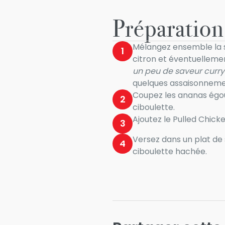
Préparation
Mélangez ensemble la sau
1
citron et éventuelleme
un peu de saveur curry
quelques assaisonneme
Coupez les ananas égou
2
ciboulette.
Ajoutez le Pulled Chick
3
Versez dans un plat de
4
ciboulette hachée.