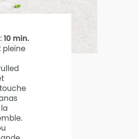
:
10 min.
t pleine
Pulled
et
 touche
nanas
 la
semble.
ou
rmande