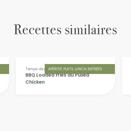
Recettes similaires
Temps de préparation: 20 min.
APÉRITIF, PLATS, LUNCH, ENTRÉES
BBQ Loaded fries au Pulled
Chicken