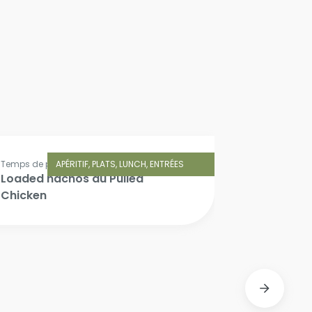
Temps de préparation: 20 min.
APÉRITIF, PLATS, LUNCH, ENTRÉES
Loaded nachos au Pulled
Chicken