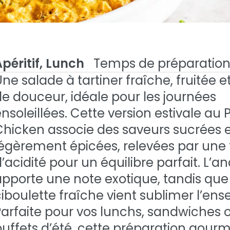
péritif, Lunch
Temps de préparation
ne salade à tartiner fraîche, fruitée e
de douceur, idéale pour les journées
à tartiner au
nsoleillées. Cette version estivale au 
 À Tartiner Au Pulled Chicken
Chicken associe des saveurs sucrées 
ken
légèrement épicées, relevées par une
’acidité pour un équilibre parfait. L’a
apporte une note exotique, tandis que
iboulette fraîche vient sublimer l’en
Parfaite pour vos lunchs, sandwiches 
buffets d’été, cette préparation gou