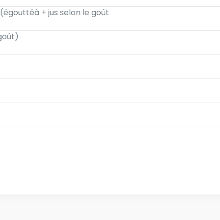
égouttéà + jus selon le goût
 goût)