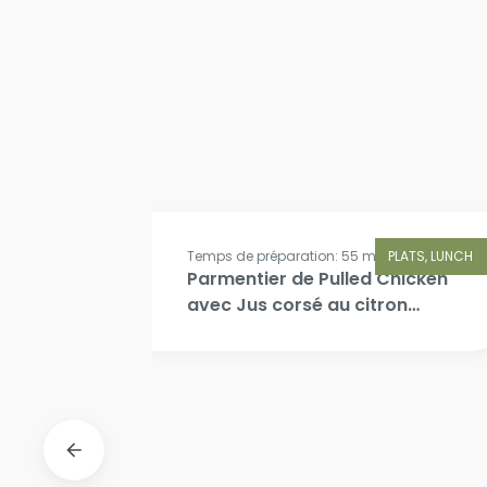
UNCH, SALADE
Temps de préparation: 55 min.
PLATS, LUNCH
Parmentier de Pulled Chicken
avec Jus corsé au citron
noir, confit de navet et
carotte, pickles d’oignon
rouge