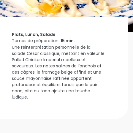
Plats, Lunch, Salade
Temps de préparation:
15 min.
Une réinterprétation personnelle de la
Accueil
salade César classique, mettant en valeur le
Inspire-
Pulled Chicken Imperial moelleux et
moi
Salade
savoureux. Les notes salines de l’anchois et
César
des câpres, le fromage belge affiné et une
Revisitée
sauce mayonnaise raffinée apportent
Au Pulled
profondeur et équilibre, tandis que le pain
Chicken
naan, pita ou taco ajoute une touche
Imperial
ludique.