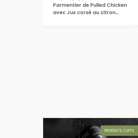
 au
Parmentier de Pulled Chicken
avec Jus corsé au citron
noir, confit de navet et
carotte, pickles d’oignon
rouge
DUITS CUITS
PRODUITS CUITS