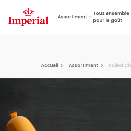
Skip
to
Tous ensemble
Assortiment
main
pour le goût
content
Accueil
Assortiment
Pulled C