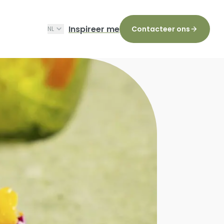
Inspireer me
Contacteer ons
NL