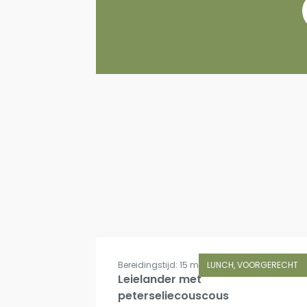
SALADE
Bereidingstijd: 15 min.
LUNCH, VOORGERECHT
Leielander met
peterseliecouscous