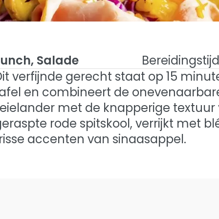
Lunch, Salade
Bereidingstijd
it verfijnde gerecht staat op 15 minu
tafel en combineert de onevenaarbar
et blé en
Leielander met de knapperige textuur
der Met Blé en Geraspte Rode Spitskool
eraspte rode spitskool, verrijkt met bl
e spitskool
frisse accenten van sinaasappel.