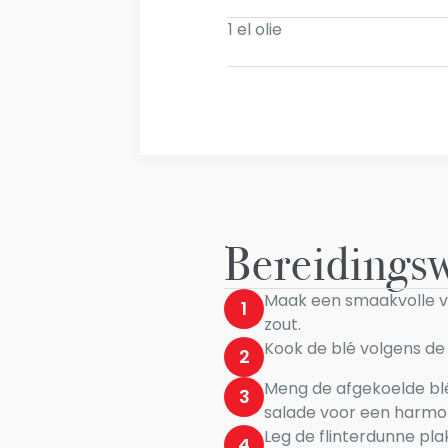
1 el olie
Bereidingsw
Maak een smaakvolle v
1
zout.
Kook de blé volgens de 
2
Meng de afgekoelde blé 
3
salade voor een harmo
Leg de flinterdunne pl
4