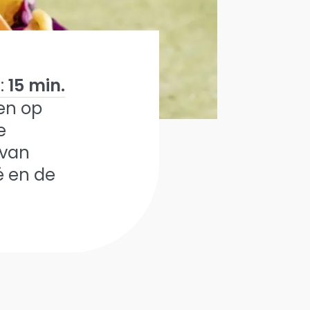
:
15 min.
ten op
e
 van
é en de