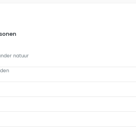
rsonen
lander natuur
eden