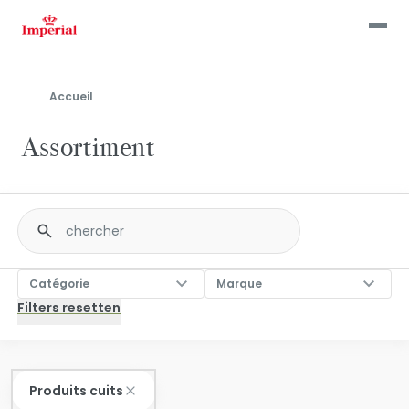
Skip
to
main
content
Accueil
Assortiment
Fulltext
search
Catégorie
Marque
Catégorie
Marque
Produits cuits