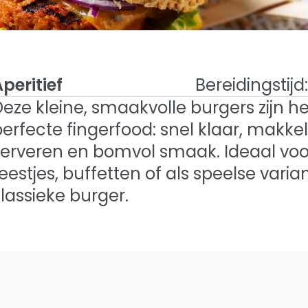
peritief
Bereidingstijd:
eze kleine, smaakvolle burgers zijn he
erfecte fingerfood: snel klaar, makkeli
chicken burgers
serveren en bomvol smaak. Ideaal voo
lled Chicken Burgers
eestjes, buffetten of als speelse varia
lassieke burger.