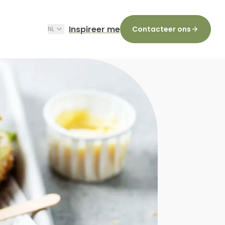
Inspireer me
Contacteer ons
NL