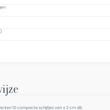
ngen
n)
ijze
hicken 10 compacte schijfjes van ± 2 cm dik.