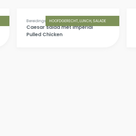
Bereidingstijd: 15 min.
HOOFDGERECHT, LUNCH, SALADE
Caesar salad met Imperial
Pulled Chicken