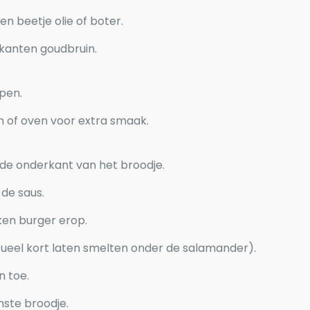
en beetje olie of boter.
 kanten goudbruin.
open.
n of oven voor extra smaak.
de onderkant van het broodje.
 de saus.
cken burger erop.
tueel kort laten smelten onder de salamander).
n toe.
nste broodje.