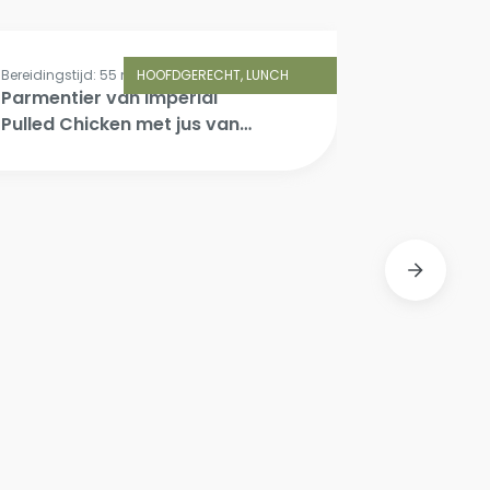
Bereidingstijd: 55 min.
HOOFDGERECHT, LUNCH
Parmentier van Imperial
Pulled Chicken met jus van
zwarte citroen, gekonfijte
raap en wortel, pickles van
rode ui.