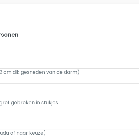
ersonen
± 2 cm dik gesneden van de darm)
 grof gebroken in stukjes
s
ouda of naar keuze)