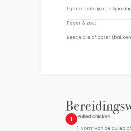
1 grote rode ajuin, in fijne ri
Peper & zout
Beetje olie of boter (bakke
Bereidingsw
Pulled chicken
1
1. Vorm van de pulled c