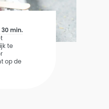
30 min.
t
jk te
r
nt op de