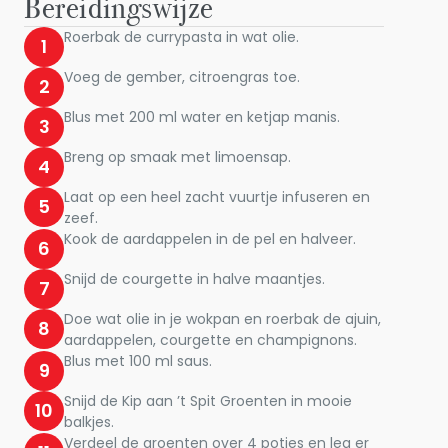
Bereidingswijze
Roerbak de currypasta in wat olie.
1
Voeg de gember, citroengras toe.
2
Blus met 200 ml water en ketjap manis.
3
Breng op smaak met limoensap.
4
Laat op een heel zacht vuurtje infuseren en
5
zeef.
Kook de aardappelen in de pel en halveer.
6
Snijd de courgette in halve maantjes.
7
Doe wat olie in je wokpan en roerbak de ajuin,
8
aardappelen, courgette en champignons.
Blus met 100 ml saus.
9
Snijd de Kip aan ’t Spit Groenten in mooie
10
balkjes.
Verdeel de groenten over 4 potjes en leg er