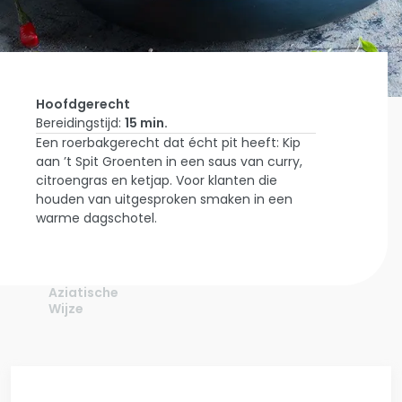
Hoofdgerecht
Bereidingstijd:
15 min.
Een roerbakgerecht dat écht pit heeft: Kip
Home
aan ’t Spit Groenten in een saus van curry,
Laat Je
citroengras en ketjap. Voor klanten die
Inspireren
Pittige
houden van uitgesproken smaken in een
Roerbak
warme dagschotel.
Met Kip
Aan 't Spit
Groenten
Op
Aziatische
Wijze