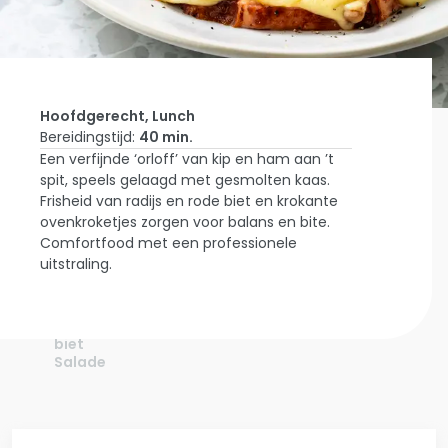
Hoofdgerecht, Lunch
Bereidingstijd:
40 min.
Een verfijnde ‘orloff’ van kip en ham aan ’t
Home
spit, speels gelaagd met gesmolten kaas.
Laat Je
Frisheid van radijs en rode biet en krokante
Inspireren
Gelaagde
ovenkroketjes zorgen voor balans en bite.
‘orloff’
Comfortfood met een professionele
Van Kip-
uitstraling.
en Ham
Aan ‘t
Spit Met
Radijs-
biet
Salade