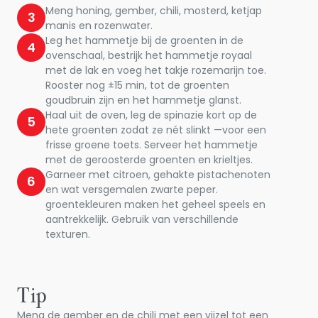
Meng honing, gember, chili, mosterd, ketjap
3
manis en rozenwater.
Leg het hammetje bij de groenten in de
4
ovenschaal, bestrijk het hammetje royaal
met de lak en voeg het takje rozemarijn toe.
Rooster nog ±15 min, tot de groenten
goudbruin zijn en het hammetje glanst.
Haal uit de oven, leg de spinazie kort op de
5
hete groenten zodat ze nét slinkt —voor een
frisse groene toets. Serveer het hammetje
met de geroosterde groenten en krieltjes.
Garneer met citroen, gehakte pistachenoten
6
en wat versgemalen zwarte peper.
groentekleuren maken het geheel speels en
aantrekkelijk. Gebruik van verschillende
texturen.
Tip
Meng de gember en de chili met een vijzel tot een