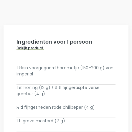
Ingrediënten voor 1 persoon
Bekijk product
1 klein voorgegaard hammetje (150–200 g) van
Imperial
1 el honing (12 g) / ½ tl fijngeraspte verse
gember (4 g)
½ tl fijngesneden rode chilipeper (4 g)
1 tl grove mosterd (7 g)