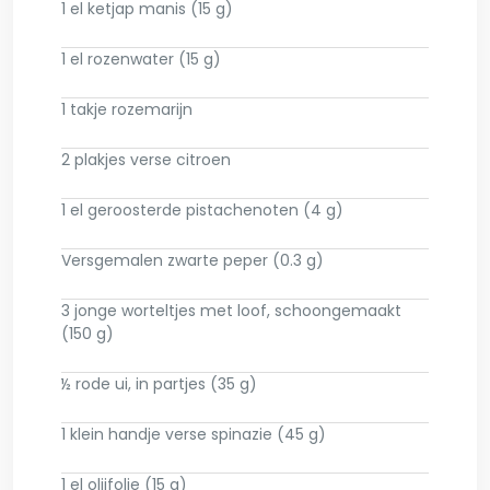
1 el ketjap manis (15 g)
1 el rozenwater (15 g)
1 takje rozemarijn
2 plakjes verse citroen
1 el geroosterde pistachenoten (4 g)
Versgemalen zwarte peper (0.3 g)
3 jonge worteltjes met loof, schoongemaakt
(150 g)
½ rode ui, in partjes (35 g)
1 klein handje verse spinazie (45 g)
1 el olijfolie (15 g)