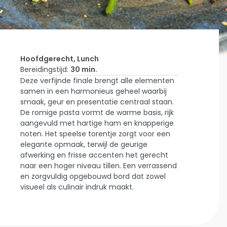
Hoofdgerecht, Lunch
Bereidingstijd:
30 min.
Deze verfijnde finale brengt alle elementen
Home
samen in een harmonieus geheel waarbij
Laat Je
smaak, geur en presentatie centraal staan.
Inspireren
Hammetje
De romige pasta vormt de warme basis, rijk
Met Vuur,
aangevuld met hartige ham en knapperige
Bloesem &
noten. Het speelse torentje zorgt voor een
Aardse
elegante opmaak, terwijl de geurige
Toetsen
afwerking en frisse accenten het gerecht
naar een hoger niveau tillen. Een verrassend
en zorgvuldig opgebouwd bord dat zowel
visueel als culinair indruk maakt.