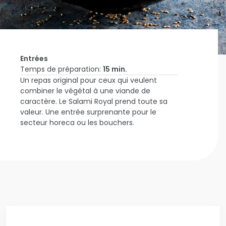
Entrées
Temps de préparation:
15 min.
Un repas original pour ceux qui veulent
Accueil
combiner le végétal à une viande de
Inspire-
caractère. Le Salami Royal prend toute sa
moi
Salami
valeur. Une entrée surprenante pour le
Royal
secteur horeca ou les bouchers.
et
Chou-
fleur
Épicé