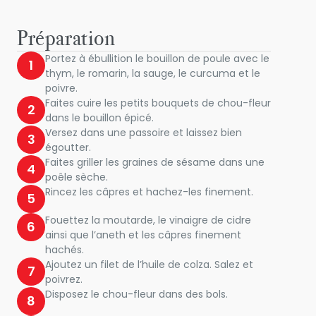
Préparation
Portez à ébullition le bouillon de poule avec le
1
thym, le romarin, la sauge, le curcuma et le
poivre.
Faites cuire les petits bouquets de chou-fleur
2
dans le bouillon épicé.
Versez dans une passoire et laissez bien
3
égoutter.
Faites griller les graines de sésame dans une
4
poêle sèche.
Rincez les câpres et hachez-les finement.
5
Fouettez la moutarde, le vinaigre de cidre
6
ainsi que l’aneth et les câpres finement
hachés.
Ajoutez un filet de l’huile de colza. Salez et
7
poivrez.
Disposez le chou-fleur dans des bols.
8