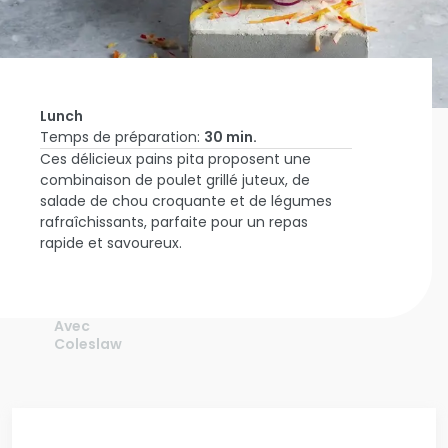
Lunch
Temps de préparation:
30 min.
Ces délicieux pains pita proposent une
Accueil
combinaison de poulet grillé juteux, de
Inspire-
salade de chou croquante et de légumes
moi
Steak
rafraîchissants, parfaite pour un repas
Minute
rapide et savoureux.
Poulet À
La
Broche
Pain Pita
Avec
Coleslaw