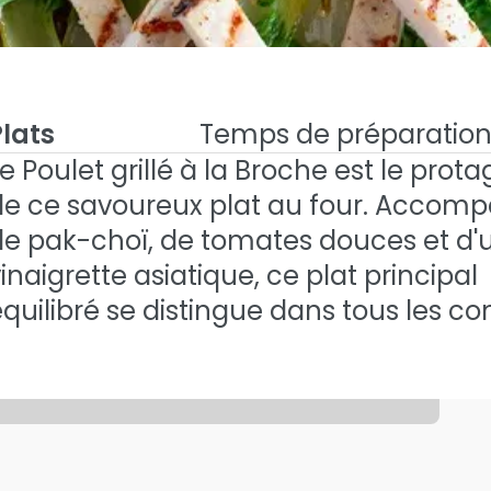
Plats
Temps de préparation
e Poulet grillé à la Broche est le prot
de ce savoureux plat au four. Accom
 à la broche
de pak-choï, de tomates douces et d'
é À La Broche Avec Pak Choï et Tomates Au Four
inaigrette asiatique, ce plat principal
ï et tomates au
quilibré se distingue dans tous les co