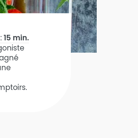
:
15 min.
agoniste
pagné
une
mptoirs.