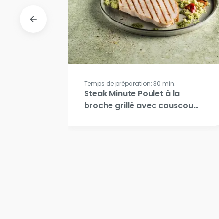
Temps de préparation: 30 min.
u
Steak Minute Poulet à la
broche grillé avec couscous
et légumes grillés