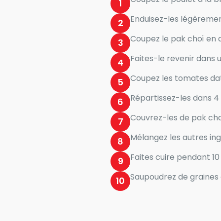
1
Enduisez-les légèrement
2
Coupez le pak choï en q
3
Faites-le revenir dans un
4
Coupez les tomates dat
5
Répartissez-les dans 4 p
6
Couvrez-les de pak cho
7
Mélangez les autres ing
8
Faites cuire pendant 10
9
Saupoudrez de graines 
10