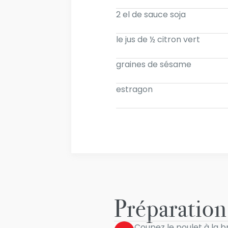
2 el de sauce soja
le jus de ½ citron vert
graines de sésame
estragon
Préparation
Coupez le poulet à la b