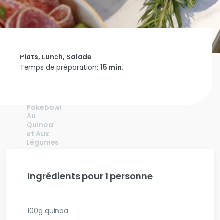
Plats, Lunch, Salade
Temps de préparation:
15 min.
Accueil
Laat Je
Inspireren
Pokébowl
Au
Quinoa
et Aux
Légumes
Ingrédients pour 1 personne
100g quinoa