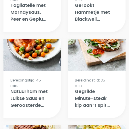
Tagliatelle met
Gerookt
Mornaysaus,
Hammetje met
Peer en Geplukt
Blackwell
Hammetje
Appelcurrysaus
en Bloemkool
Bereidingstijd: 45
Bereidingstijd: 35
min.
min.
Natuurham met
Gegrilde
Luikse Saus en
Minute-steak
Geroosterde
kip aan ‘t spit
Vlaamse Agila
op
Pletpoters.
molenaarsbrood
met wasabi-