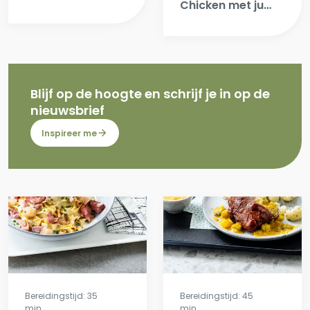
Chicken met jus
van zwarte
citroen,
gekonfijte raap
en wortel,
pickles van
Blijf op de hoogte en schrijf je in op de
rode ui.
nieuwsbrief
Inspireer me
Bereidingstijd: 35
Bereidingstijd: 45
min.
min.