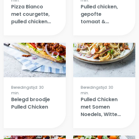
min.
min.
Pizza Bianco
Pulled chicken,
met courgette,
gepofte
pulled chicken
tomaat &
& rucola
groene
roomkaas-
spaghetti
Bereidingstijd: 30
Bereidingstijd: 30
min.
min.
Belegd broodje
Pulled Chicken
Pulled Chicken
met Somen
Noedels, Witte
Koolsla, Radijs
& Yoghurt-
Limoen