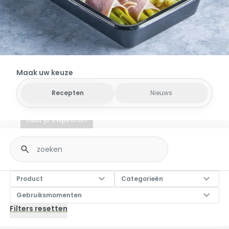
Haal het meeste uit
Maak uw keuze
Home
ons assortiment
Laat Je Inspireren
Recepten
Nieuws
Laat je inspireren
Fulltext
search
Product
Categorieën
Product
Categorieën
Gebruiksmomenten
Gebruiksmomenten