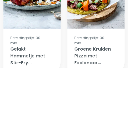
Dressing
Bereidingstijd: 30
Bereidingstijd: 30
min.
min.
Gelakt
Groene Kruiden
Hammetje met
Pizza met
Stir-Fry
Eeclonaar
Groenten &
Salami & Zoet-
Krokantje
Zure Wortel
Bereidingstijd: 30
Bereidingstijd: 30