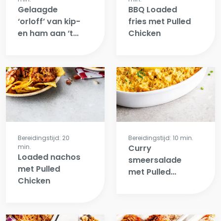
Gelaagde
BBQ Loaded
‘orloff’ van kip-
fries met Pulled
en ham aan ‘t
Chicken
spit met radijs-
biet salade
Bereidingstijd: 20
Bereidingstijd: 10 min.
min.
Curry
Loaded nachos
smeersalade
met Pulled
met Pulled
Chicken
Chicken