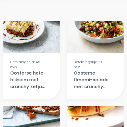
Bereidingstijd: 45
Bereidingstijd: 20
min.
min.
Oosterse hete
Oosterse
bliksem met
Umami-salade
crunchy ketjap-
met crunchy
kip en peer
ketjap-kip en
geroosterde
cashew