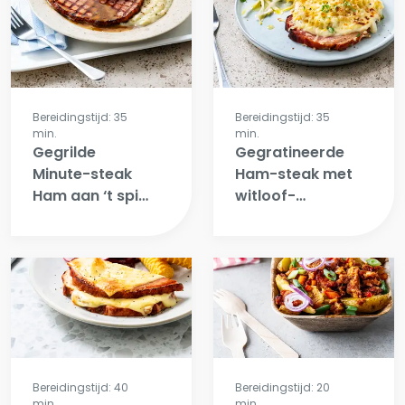
dille tartar
Bereidingstijd: 35
Bereidingstijd: 35
min.
min.
Gegrilde
Gegratineerde
Minute-steak
Ham-steak met
Ham aan ‘t spit
witloof-
met zalf van
duxelles en
pastinaak en
verse frietjes
perterseliewortel
Bereidingstijd: 40
Bereidingstijd: 20
min.
min.